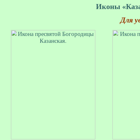
Иконы «Каза
Для у