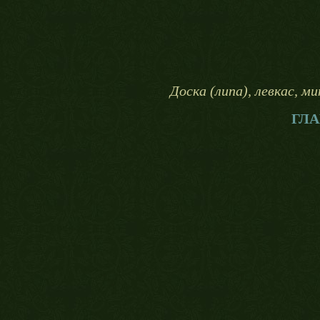
Доска (липа), левкас, м
ГЛА