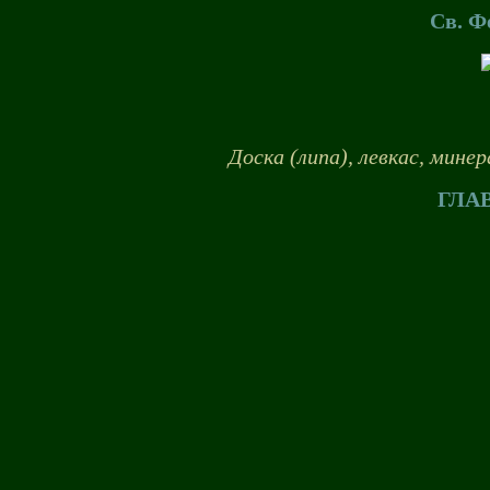
Св. Ф
Доска (липа), левкас, мине
ГЛА