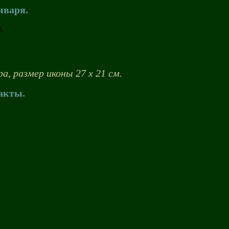
нваря.
а, размер иконы 27 х 21 см.
акты.